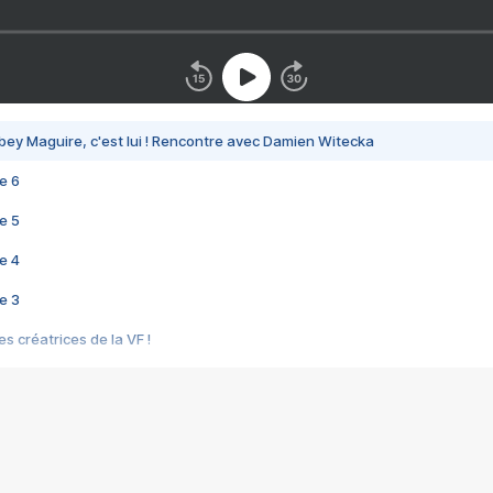
bey Maguire, c'est lui ! Rencontre avec Damien Witecka
e 6
e 5
e 4
e 3
s créatrices de la VF !
e 2
e 1
e Mektoub My Love arrive enfin ! Rencontre avec Shaïn Boumedine et Sal