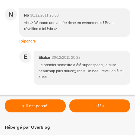
N
Nö
30/12/2011 20:08
<br /> Wahooo une année riche en évènements ! Beau
réveillon à toi !<br />
Répondre
E
Eliabar
30/12/2011 20:28
Le premier semestre a été super speed, la suite
beaucoup plus douce;)<br /> Un beau réveillon à toi
aussi.
< Il est passé!
+1! >
Hébergé par Overblog