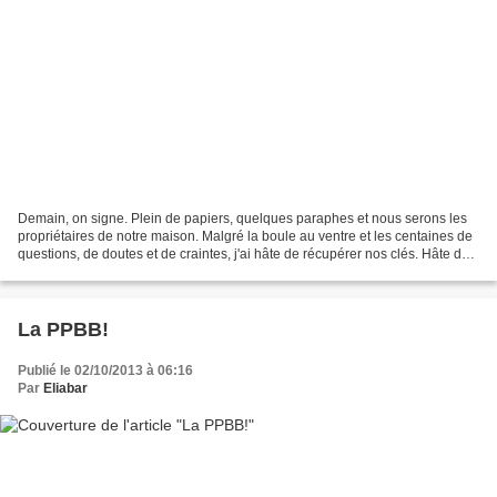
Demain, on signe. Plein de papiers, quelques paraphes et nous serons les
propriétaires de notre maison. Malgré la boule au ventre et les centaines de
questions, de doutes et de craintes, j'ai hâte de récupérer nos clés. Hâte de
commencer ces travaux qui...
La PPBB!
Publié le 02/10/2013 à 06:16
Par
Eliabar