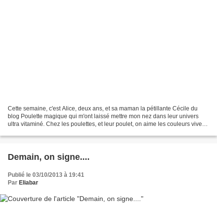
Cette semaine, c'est Alice, deux ans, et sa maman la pétillante Cécile du
blog Poulette magique qui m'ont laissé mettre mon nez dans leur univers
ultra vitaminé. Chez les poulettes, et leur poulet, on aime les couleurs vives,
on rit beaucoup et on adore...
Demain, on signe....
Publié le 03/10/2013 à 19:41
Par
Eliabar