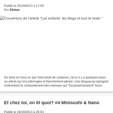
Publié le 20/10/2013 à 17:09
Par
Eliabar
De liens en liens et, par l'oeil avisé de certaines, j'ai lu il y a quelques jours
un article qui m'a interrogée et franchement gênée. Une blogueuse épinglait
violemment le comportement des mamans qui "(sur)exposeraient" leurs
enfants sur la toile. Pire,...
Et chez toi, on lit quoi? #4 Minisushi & Nano
Publié le 16/10/2013 à 20:01