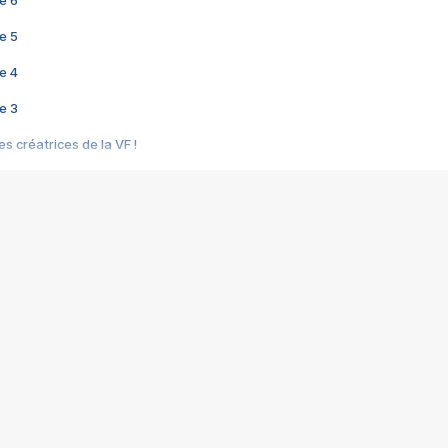
e 6
e 5
e 4
e 3
s créatrices de la VF !
e 2
e 1
e Mektoub My Love arrive enfin ! Rencontre avec Shaïn Boumedine et Sal
i : après Toni en famille
elle réalise le bouleversant Dites lui que je l'aime
ais ! Rencontre autour de Vie privée de Rebecca Zlotowski
 de Marguerite, Grave... Rencontre avec Ella Rumpf
 Les Rêveurs, un film intime sur la santé mentale