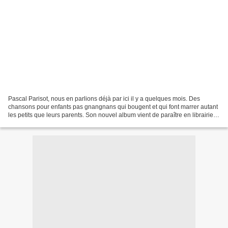
Pascal Parisot, nous en parlions déjà par ici il y a quelques mois. Des
chansons pour enfants pas gnangnans qui bougent et qui font marrer autant
les petits que leurs parents. Son nouvel album vient de paraître en librairie et
le moins que l'on puisse...