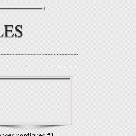
LES
nces nordiques #1