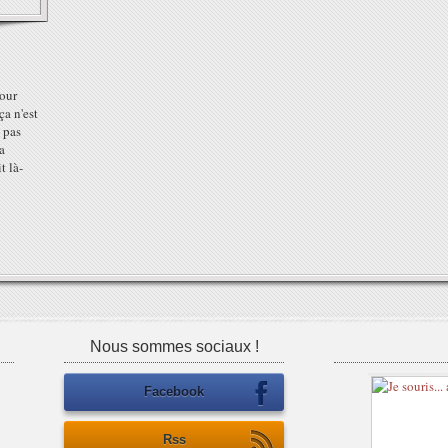
pour
ça n'est
 pas
la
t là-
Nous sommes sociaux !
Facebook
Rss