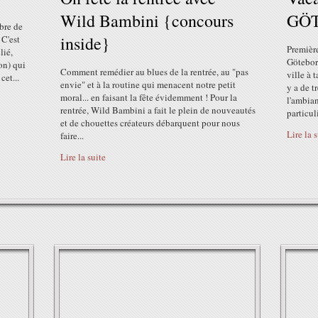
Wild Bambini {concours
GÖ
mbre de
inside}
 C'est
Première
lié,
Göteborg
on) qui
Comment remédier au blues de la rentrée, au "pas
ville à 
cet...
envie" et à la routine qui menacent notre petit
y a de t
moral... en faisant la fête évidemment ! Pour la
l'ambian
rentrée, Wild Bambini a fait le plein de nouveautés
particul
et de chouettes créateurs débarquent pour nous
Lire la 
faire...
Lire la suite