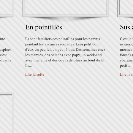
En pointillés
Sus 
aine
Ils sont familiers ces pointillés pour les parents
C'est le
pendant les vacances scolaires. Leur petit bout
usagers,
auspices
d'eux un peu ici, un peu là-bas. Des semaines chez
moches q
c'est
les mamies, des balades avec papy, un week-end
forcée) 
copains
avec marraine et des coups de blues au bout du fil.
épargner
Ils...
petit...
Lire la suite
Lire la 