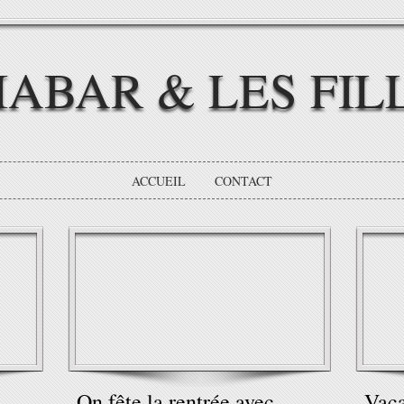
IABAR & LES FIL
ACCUEIL
CONTACT
On fête la rentrée avec
Vaca