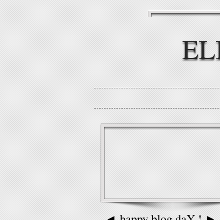
EL
◄ happy blog daY ! ►