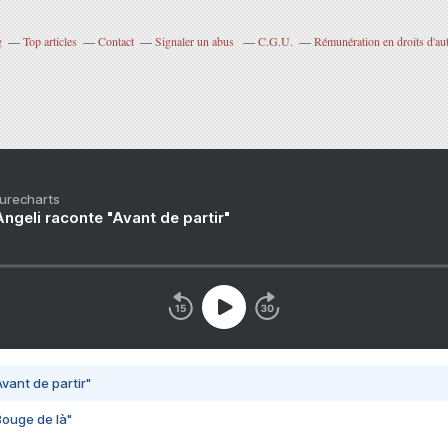
g
Top articles
Contact
Signaler un abus
C.G.U.
Rémunération en droits d'au
Purecharts
ngeli raconte "Avant de partir"
vant de partir"
Bouge de là"