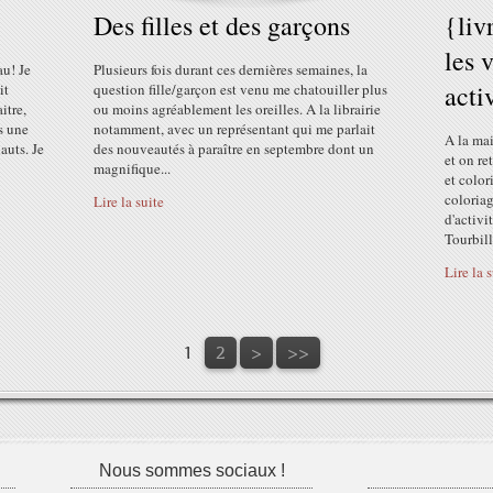
Des filles et des garçons
{liv
les 
au! Je
Plusieurs fois durant ces dernières semaines, la
acti
it
question fille/garçon est venu me chatouiller plus
itre,
ou moins agréablement les oreilles. A la librairie
s une
notamment, avec un représentant qui me parlait
A la mai
auts. Je
des nouveautés à paraître en septembre dont un
et on re
magnifique...
et color
coloriag
Lire la suite
d'activi
Tourbill
Lire la 
1
2
>
>>
Nous sommes sociaux !