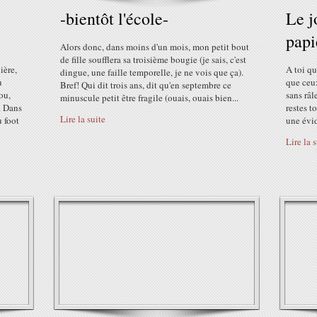
-bientôt l'école-
Le j
papi
Alors donc, dans moins d'un mois, mon petit bout
de fille soufflera sa troisième bougie (je sais, c'est
ière,
A toi qu
dingue, une faille temporelle, je ne vois que ça).
u
que ceux
Bref! Qui dit trois ans, dit qu'en septembre ce
ou,
sans râl
minuscule petit être fragile (ouais, ouais bien...
. Dans
restes 
Lire la suite
u foot
une évid
Lire la 