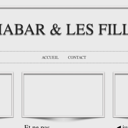
IABAR & LES FIL
ACCUEIL
CONTACT
Et ne pas
◄jus