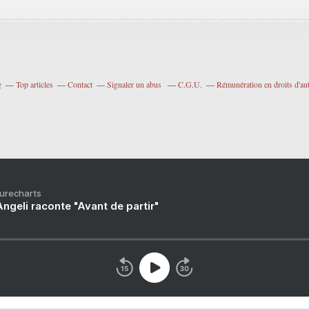
g
Top articles
Contact
Signaler un abus
C.G.U.
Rémunération en droits d'au
Purecharts
ngeli raconte "Avant de partir"