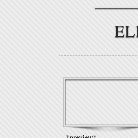
EL
*preview*