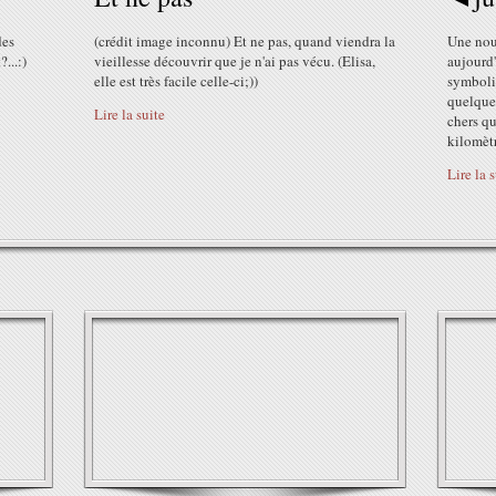
des
(crédit image inconnu) Et ne pas, quand viendra la
Une nouv
...:)
vieillesse découvrir que je n'ai pas vécu. (Elisa,
aujourd'
elle est très facile celle-ci;))
symboli
quelques
Lire la suite
chers qu
kilomètr
Lire la 