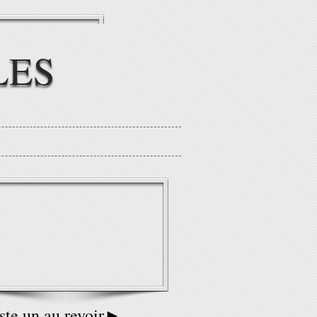
LES
te un au revoir►