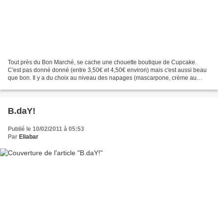
Tout près du Bon Marché, se cache une chouette boutique de Cupcake.
C'est pas donné donné (entre 3,50€ et 4,50€ environ) mais c'est aussi beau
que bon. Il y a du choix au niveau des napages (mascarpone, crème au
beurre et sorte de crème légère et mousseuse...
B.daY!
Publié le 10/02/2011 à 05:53
Par
Eliabar