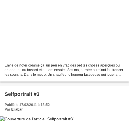
Envie de noter comme ça, un peu en vrac des petites choses aperçues ou
entendues au hasard et qui ont ensoleillées ma journée ou m'ont fait froncer
les sourcils. Dans le métro. Un chauffeur d'humeur facétieuse qui joue la
musique avec son petit klaxon...
Selfportrait #3
Publié le 17/02/2011 à 18:52
Par
Eliabar