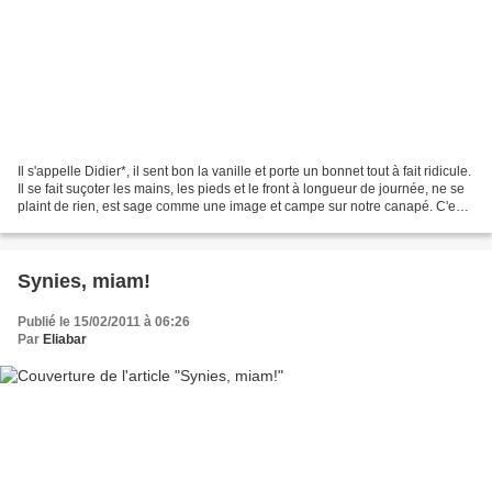
Il s'appelle Didier*, il sent bon la vanille et porte un bonnet tout à fait ridicule.
Il se fait suçoter les mains, les pieds et le front à longueur de journée, ne se
plaint de rien, est sage comme une image et campe sur notre canapé. C'est
le bébé n°2...
Synies, miam!
Publié le 15/02/2011 à 06:26
Par
Eliabar