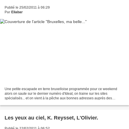
Publié le 25/02/2011 à 06:29
Par
Eliabar
Une petite escapade en terre bruxelloise programmée pour ce weekend
alors on saute sur le dernier numéro d'Ideat, on traine sur les sites
spécialisés... et on vient à la pêche aux bonnes adresses auprès des
blogoCop's!!! Alors, c'est quoi vos incontournables...
Les yeux au ciel, K. Reysset, L'Olivier.
Publié le 22/02/2011 à 06:52