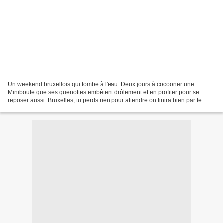
Un weekend bruxellois qui tombe à l'eau. Deux jours à cocooner une
Miniboute que ses quenottes embêtent drôlement et en profiter pour se
reposer aussi. Bruxelles, tu perds rien pour attendre on finira bien par te
surprendre! Un samedi sous la pluie, juste...