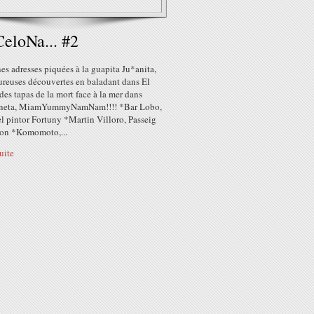
eloNa... #2
s adresses piquées à la guapita Ju*anita,
ureuses découvertes en baladant dans El
des tapas de la mort face à la mer dans
oneta, MiamYummyNamNam!!!! *Bar Lobo,
el pintor Fortuny *Martin Villoro, Passeig
on *Komomoto,...
suite