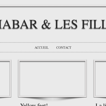
IABAR & LES FIL
ACCUEIL
CONTACT
Yellow feet!
La l