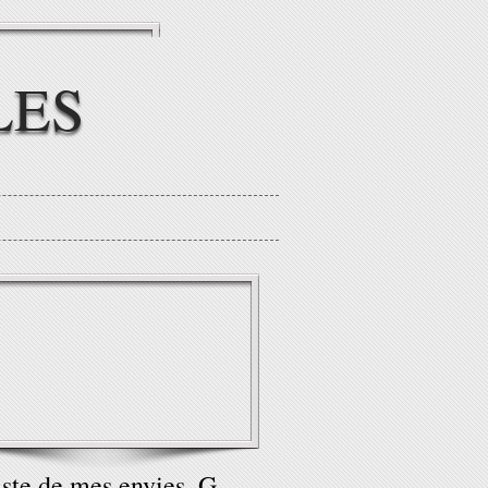
LES
iste de mes envies, G.