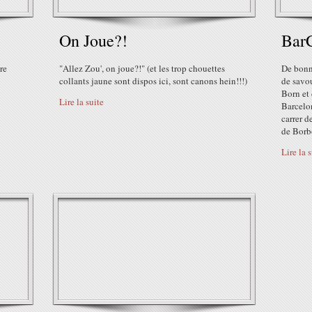
On Joue?!
BarC
re
"Allez Zou', on joue?!" (et les trop chouettes
De bonne
collants jaune sont dispos ici, sont canons hein!!!)
de savo
Born et 
Lire la suite
Barcel
carrer d
de Borb
Lire la 