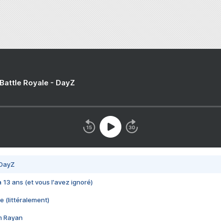
 Battle Royale - DayZ
 DayZ
 a 13 ans (et vous l'avez ignoré)
e (littéralement)
im Rayan