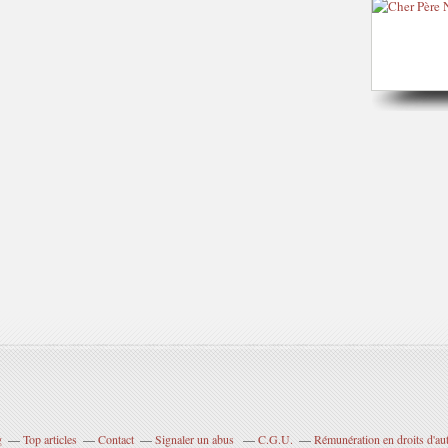
g
Top articles
Contact
Signaler un abus
C.G.U.
Rémunération en droits d'au