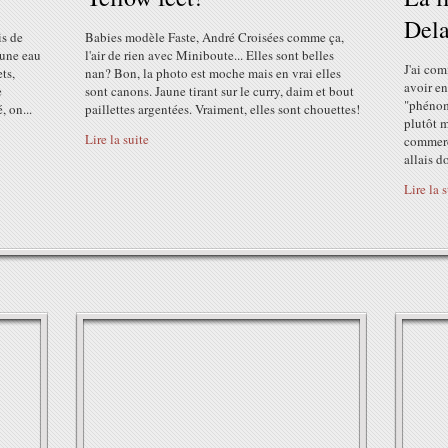
Dela
is de
Babies modèle Faste, André Croisées comme ça,
 une eau
l'air de rien avec Miniboute... Elles sont belles
J'ai com
ts,
nan? Bon, la photo est moche mais en vrai elles
avoir en
e
sont canons. Jaune tirant sur le curry, daim et bout
"phénomè
, on...
paillettes argentées. Vraiment, elles sont chouettes!
plutôt 
Lire la suite
commerci
allais do
Lire la 