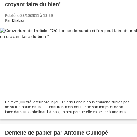
croyant faire du bien"
Publié le 28/10/2011 à 18:39
Par
Eliabar
Ce texte, illustré, est un vrai bijou. Thiérry Lenain nous emmène sur les pas
de sa fille partie en Inde durant trois mois donner de son temps et de sa
force dans un orphelinat. Là-bas, un peu perdue elle va se lier à une toute
petite fille fragile et...
Dentelle de papier par Antoine Guillopé