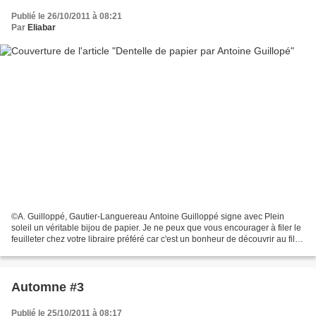
Publié le 26/10/2011 à 08:21
Par
Eliabar
©A. Guilloppé, Gautier-Languereau Antoine Guilloppé signe avec Plein
soleil un véritable bijou de papier. Je ne peux que vous encourager à filer le
feuilleter chez votre libraire préféré car c'est un bonheur de découvrir au fil
des pages son décor de...
Automne #3
Publié le 25/10/2011 à 08:17