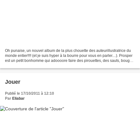
Oh punaise, un nouvel album de la plus chouette des auteurillustratrice du
monde entier!!!! (et je suis hyper à la bourre pour vous en parler....). Prosper
est un petit bonhomme qui adoooore faire des pirouettes, des sauts, bouger
son petit corps de petit...
Jouer
Publié le 17/10/2011 à 12:10
Par
Eliabar