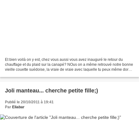
Et bien voilà on y est, chez vous aussi vous avez inauguré le retour du
chauffage et du plaid sur la canapé? NOus on a même retrouvé notre bonne
vieille couette suédoise, la vraie de vraie avec laquelle tu peux même dormir
la fenêtre ouverte. Du coup,...
Joli manteau... cherche petite fille;)
Publié le 20/10/2011 à 19:41
Par
Eliabar