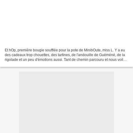
Et hOp, première bougie soufflée pour la pote de MinibOute, miss L. Y a eu
des cadeaux trop chouettes, des tartines, de l'andouille de Guéméné, de la
rigolade et un peu d'émotions aussi. Tant de chemin parcouru et nous voilà
face à ses deux petits bouts...