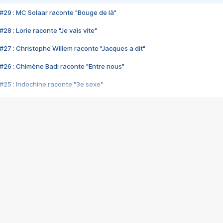
#29 : MC Solaar raconte "Bouge de là"
28 : Lorie raconte "Je vais vite"
#27 : Christophe Willem raconte "Jacques a dit"
#26 : Chimène Badi raconte "Entre nous"
#25 : Indochine raconte "3e sexe"
#24 : Zaho raconte "C'est chelou"
#23 : Patrick Bruel raconte "Au café des délices"
#22 : Kyo raconte "Le chemin"
#21 : Nolwenn Leroy raconte "Cassé"
#20 : Patrick Hernandez raconte "Born to be alive"
#19 : Lorie raconte "Près de moi"
#18 : Michael Jones raconte "A nos actes manqués" (avec Jean-Jacque