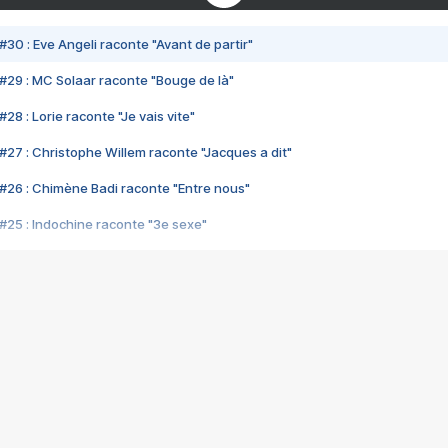
#30 : Eve Angeli raconte "Avant de partir"
#29 : MC Solaar raconte "Bouge de là"
28 : Lorie raconte "Je vais vite"
#27 : Christophe Willem raconte "Jacques a dit"
#26 : Chimène Badi raconte "Entre nous"
#25 : Indochine raconte "3e sexe"
#24 : Zaho raconte "C'est chelou"
#23 : Patrick Bruel raconte "Au café des délices"
#22 : Kyo raconte "Le chemin"
#21 : Nolwenn Leroy raconte "Cassé"
#20 : Patrick Hernandez raconte "Born to be alive"
#19 : Lorie raconte "Près de moi"