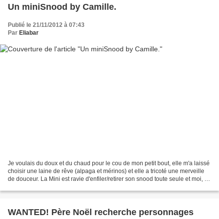
Un miniSnood by Camille.
Publié le 21/11/2012 à 07:43
Par
Eliabar
Je voulais du doux et du chaud pour le cou de mon petit bout, elle m'a laissé
choisir une laine de rêve (alpaga et mérinos) et elle a tricoté une merveille
de douceur. La Mini est ravie d'enfiler/retirer son snood toute seule et moi, je
rêve du même pour...
WANTED! Père Noël recherche personnages