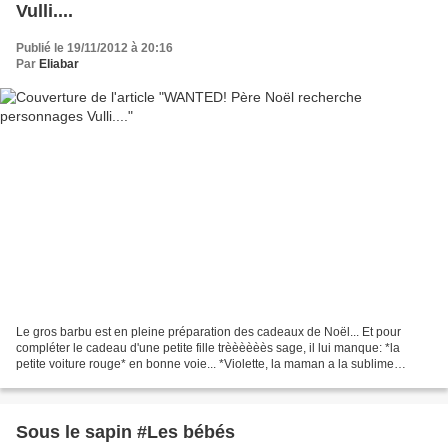
Vulli....
Publié le 19/11/2012 à 20:16
Par
Eliabar
Le gros barbu est en pleine préparation des cadeaux de Noël... Et pour
compléter le cadeau d'une petite fille trèèèèèès sage, il lui manque: *la
petite voiture rouge* en bonne voie... *Violette, la maman a la sublime
robette rouge* *et la balançoire*...
Sous le sapin #Les bébés