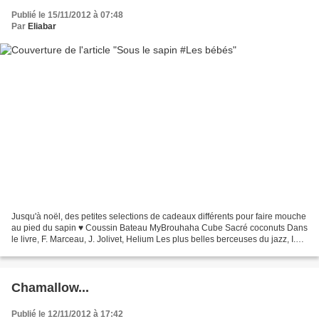
Publié le 15/11/2012 à 07:48
Par
Eliabar
Jusqu'à noël, des petites selections de cadeaux différents pour faire mouche
au pied du sapin ♥ Coussin Bateau MyBrouhaha Cube Sacré coconuts Dans
le livre, F. Marceau, J. Jolivet, Helium Les plus belles berceuses du jazz, I.
Green, Didier jeunesse. Pour...
Chamallow...
Publié le 12/11/2012 à 17:42