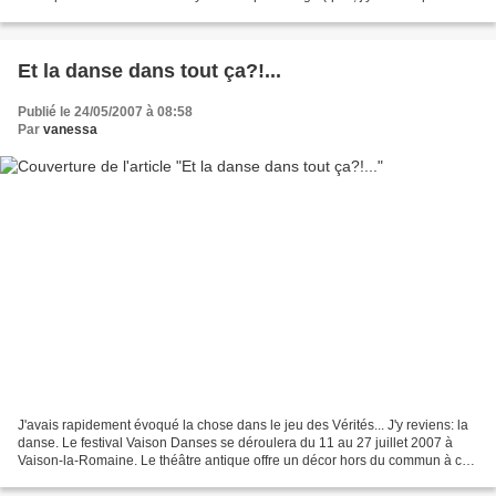
fort?!). Certains vont...
Et la danse dans tout ça?!...
Publié le 24/05/2007 à 08:58
Par
vanessa
J'avais rapidement évoqué la chose dans le jeu des Vérités... J'y reviens: la
danse. Le festival Vaison Danses se déroulera du 11 au 27 juillet 2007 à
Vaison-la-Romaine. Le théâtre antique offre un décor hors du commun à cet
événement qui mêle toutes...