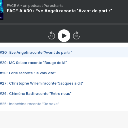
FACE A - un podcast Purecharts
FACE A #30 : Eve Angeli raconte "Avant de partir"
#30 : Eve Angeli raconte "Avant de partir"
#29 : MC Solaar raconte "Bouge de là"
28 : Lorie raconte "Je vais vite"
#27 : Christophe Willem raconte "Jacques a dit"
#26 : Chimène Badi raconte "Entre nous"
#25 : Indochine raconte "3e sexe"
#24 : Zaho raconte "C'est chelou"
#23 : Patrick Bruel raconte "Au café des délices"