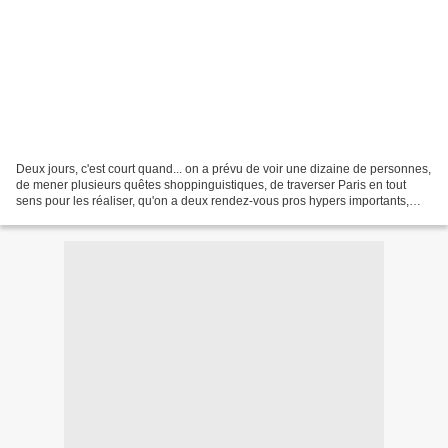
Deux jours, c'est court quand... on a prévu de voir une dizaine de personnes,
de mener plusieurs quêtes shoppinguistiques, de traverser Paris en tout
sens pour les réaliser, qu'on a deux rendez-vous pros hypers importants,
qu'on aime cette ville, qu'on...