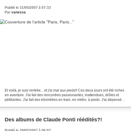
Publié le 31/05/2007 à 07:33
Par
vanessa
Et voilà, je suis rentrée... et j'ai mal aux pieds!! Ces deux jours ont été riches
en aventure. J'ai fait des rencontres passionantes, inattendues, drôles et
pétillantes. J'ai fait des kilomètres en train, en métro, à pieds. J'ai dépensé
des sousous,...
Des albums de Claude Ponti réédités?!
Publié le 29/05/2007 à 06:07