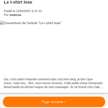
Le t-shirt lose
Publié le 22/05/2007 à 07:31
Par
vanessa
Oui, c'est cadré n'importe comment mais c'est mon blog, je fais c'que
j'veux...mais heu... Bon, vous l'aurez reconnu. Cette petite chose immaculée
faisait partie du dernier wagon de mes craquages. Je l'ai trouvé chez Gap et
je ne la quitte plus, bon je...
Page suivante >