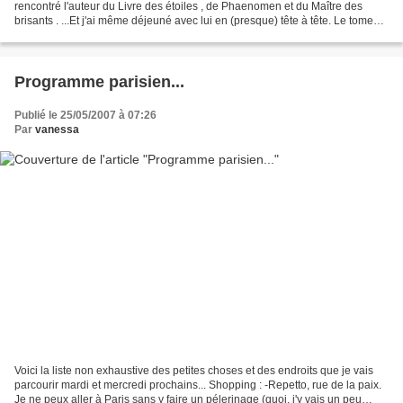
rencontré l'auteur du Livre des étoiles , de Phaenomen et du Maître des
brisants . ...Et j'ai même déjeuné avec lui en (presque) tête à tête. Le tome
trois de Phaenomen arrivera en...
Programme parisien...
Publié le 25/05/2007 à 07:26
Par
vanessa
Voici la liste non exhaustive des petites choses et des endroits que je vais
parcourir mardi et mercredi prochains... Shopping : -Repetto, rue de la paix.
Je ne peux aller à Paris sans y faire un pélerinage (quoi, j'y vais un peu