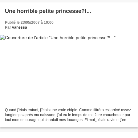
Une horrible petite princesse?!...
Publié le 23/05/2007 à 10:00
Par
vanessa
Quand j'étais enfant, j'étais une vraie chipie. Comme titfrèro est arrivé assez
longtemps après ma naissane, j'ai eu le temps de me faire chouchouter par
tout mon entourage qui chantait mes louanges. Et moi, j'étais ravie et j'en
profitais un max. De...