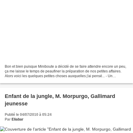
Bon et bien puisque Miniboute a décidé de se faire attendre encore un peu,
ça me laisse le temps de peaufiner la préparation de nos petites affaires.
Alors voici les quelques petites choses auxquelles j'ai pensé... - Un
brumisateur d'eau minérale, ça...
Enfant de la jungle, M. Morpurgo, Gallimard
jeunesse
Publié le 04/07/2010 à 05:24
Par
Eliabar