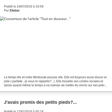
Publié le 24/07/2010 à 10:59
Par
Eliabar
Le temps file et notre Miniboute pousse vite. Elle est toujours aussi douce et
jolie ( parfaite , je vous le rappelle?...). Elle travaille ses cordes vocales et
laisse quand même le temps à sa maman de mettre du vernis sur ses petons
et de parcourir rapido...
J'avais promis des petits pieds?...
Publié le 17/07/2010 à 05:18