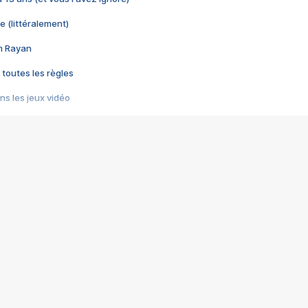
e (littéralement)
im Rayan
 toutes les règles
s les jeux vidéo
us choquant de Rockstar ? - Le scandale BULLY
e plus moche de Steam
du RÊVE tourne au CAUCHEMAR
pendant 8 heures
it… à tort
umiliés par un jeu vidéo
ire - Final Fantasy 8
ti un empire - Age of Empires