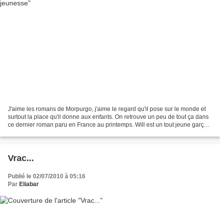
J'aime les romans de Morpurgo, j'aime le regard qu'il pose sur le monde et
surtout la place qu'il donne aux enfants. On retrouve un peu de tout ça dans
ce dernier roman paru en France au printemps. Will est un tout jeune garçon
dont la vie va basculer...
Vrac...
Publié le 02/07/2010 à 05:16
Par
Eliabar