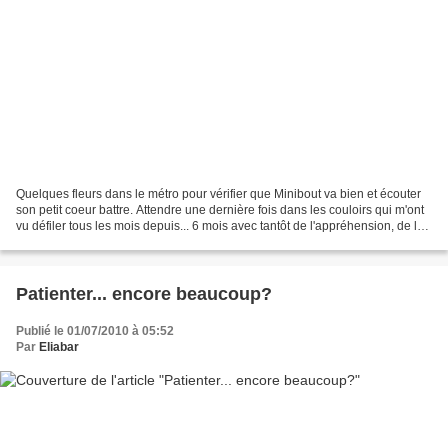
Quelques fleurs dans le métro pour vérifier que Minibout va bien et écouter
son petit coeur battre. Attendre une dernière fois dans les couloirs qui m'ont
vu défiler tous les mois depuis... 6 mois avec tantôt de l'appréhension, de la
joie et de la surprise....
Patienter... encore beaucoup?
Publié le 01/07/2010 à 05:52
Par
Eliabar