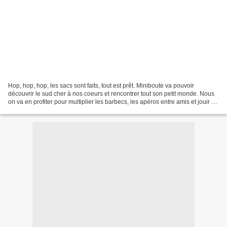
Hop, hop, hop, les sacs sont faits, tout est prêt. Miniboute va pouvoir
découvrir le sud cher à nos coeurs et rencontrer tout son petit monde. Nous
on va en profiter pour multiplier les barbecs, les apéros entre amis et jouir de
la douceur de vivre au...