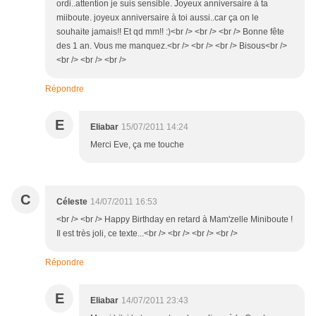
ordi..attention je suis sensible. Joyeux anniversaire à ta
miiboute. joyeux anniversaire à toi aussi..car ça on le
souhaite jamais!! Et qd mm!! :)<br /> <br /> <br /> Bonne fête
des 1 an. Vous me manquez.<br /> <br /> <br /> Bisous<br />
<br /> <br /> <br />
Répondre
E
Eliabar
15/07/2011 14:24
Merci Eve, ça me touche
C
Céleste
14/07/2011 16:53
<br /> <br /> Happy Birthday en retard à Mam'zelle Miniboute !
Il est très joli, ce texte...<br /> <br /> <br /> <br />
Répondre
E
Eliabar
14/07/2011 23:43