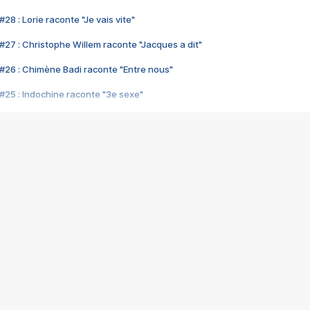
28 : Lorie raconte "Je vais vite"
#27 : Christophe Willem raconte "Jacques a dit"
#26 : Chimène Badi raconte "Entre nous"
#25 : Indochine raconte "3e sexe"
#24 : Zaho raconte "C'est chelou"
#23 : Patrick Bruel raconte "Au café des délices"
#22 : Kyo raconte "Le chemin"
#21 : Nolwenn Leroy raconte "Cassé"
#20 : Patrick Hernandez raconte "Born to be alive"
#19 : Lorie raconte "Près de moi"
#18 : Michael Jones raconte "A nos actes manqués" (avec Jean-Jacque
#17 : Khaled raconte "Aïcha"