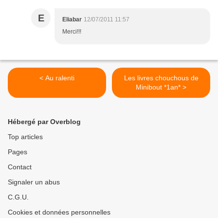
E
Eliabar
12/07/2011 11:57
Merci!!!
< Au ralenti
Les livres chouchous de
Minibout *1an* >
Hébergé par Overblog
Top articles
Pages
Contact
Signaler un abus
C.G.U.
Cookies et données personnelles