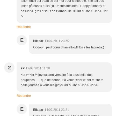
tellement il est beau ce ptit mot pour Miniboute. Elle fait des
taties gâteuses aussi ;)) Un très très beau Happy Birthday et
des<br /> gros bisous de Barbabulle !!!!!<br /> <br /> <br /> <br
/>
Répondre
E
Eliabar
14/07/2011 23:50
Oooooh, petit cœur chamallow!!! Bisettes tatinette;)
2
2P
12/07/2011 11:20
<br /> <br /> joyeux anniversaire à la plus belle des
poupettes........que de bonheur à venir !!!!<br /> <br /> <br />
belle journée a vous les girlys <br /> <br /> <br /> <br />
Répondre
E
Eliabar
14/07/2011 23:51