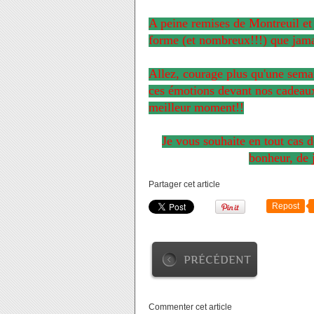
A peine remises de Montreuil et 
forme (et nombreux!!!) que jamai
Allez, courage plus qu'une semai
ces émotions devant nos cadeau
meilleur moment!!
Je vous souhaite en tout cas d
bonheur, de j
Partager cet article
Repost
PRÉCÉDENT
Commenter cet article