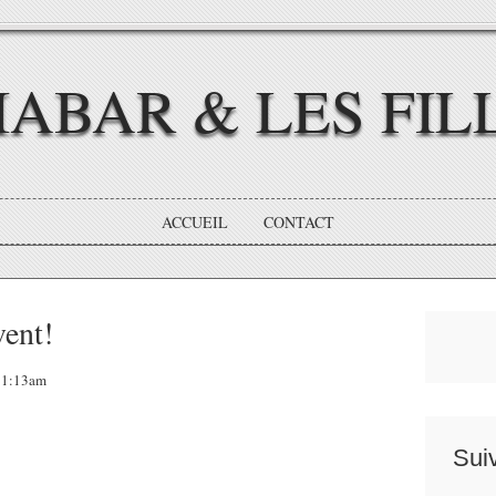
IABAR & LES FIL
ACCUEIL
CONTACT
vent!
 11:13am
Sui