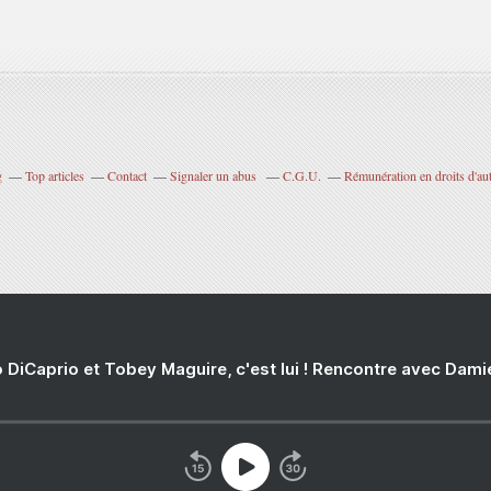
g
Top articles
Contact
Signaler un abus
C.G.U.
Rémunération en droits d'au
 DiCaprio et Tobey Maguire, c'est lui ! Rencontre avec Dam