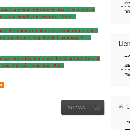
Fa
voici que nous retrouvons nos clients plus en
RS
s, tous emplis de l'esprit de Noël...
ne et on pourra tenter de se remettre de toutes
x et une bonne coupette de Champagne! Le
Lie
••
e passer un très bon nounelle et surtout plein de
oies et de réussites pour 2007.
Eli
Eli
0
SUIVANT
su