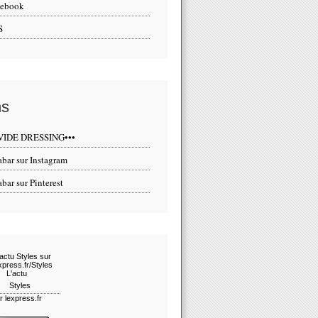
cebook
S
ns
•VIDE DRESSING•••
abar sur Instagram
abar sur Pinterest
L'actu
Styles
r lexpress.fr