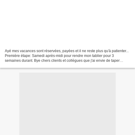
Ayé mes vacances sont réservées, payées et il ne reste plus qu'à patienter...
Première étape: Samedi après-midi pour rendre mon tablier pour 3
semaines durant. Bye chers clients et collègues que j'ai envie de taper
depuis un moment tellement je suis fatiguée...