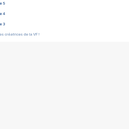
e 5
e 4
e 3
s créatrices de la VF !
e 2
e 1
e Mektoub My Love arrive enfin ! Rencontre avec Shaïn Boumedine et Sal
i : après Toni en famille
elle réalise le bouleversant Dites lui que je l'aime
ais ! Rencontre autour de Vie privée de Rebecca Zlotowski
 de Marguerite, Grave... Rencontre avec Ella Rumpf
 Les Rêveurs, un film intime sur la santé mentale
a avec un film sur le mouvement des Gilets jaunes