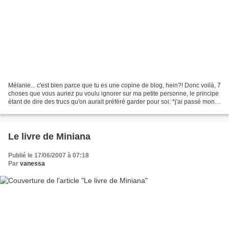
Mélanie... c'est bien parce que tu es une copine de blog, hein?! Donc voilà, 7
choses que vous auriez pu voulu ignorer sur ma petite personne, le principe
étant de dire des trucs qu'on aurait préféré garder pour soi: *j'ai passé mon
permis trois fois......
Le livre de Miniana
Publié le 17/06/2007 à 07:18
Par
vanessa