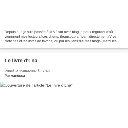
Depuis que je suis passée à la V2 sur over-blog je peux regarder d'où
viennnent mes lecteurs/ices chéris. Beaucoup arrivent directement (Vive
Netvibes et les listes de favoris) ou par les liens d'autres blogs (Merci les
filles!!!) et d'autres viennent...
Le livre d'Lna
Publié le 15/06/2007 à 07:48
Par
vanessa