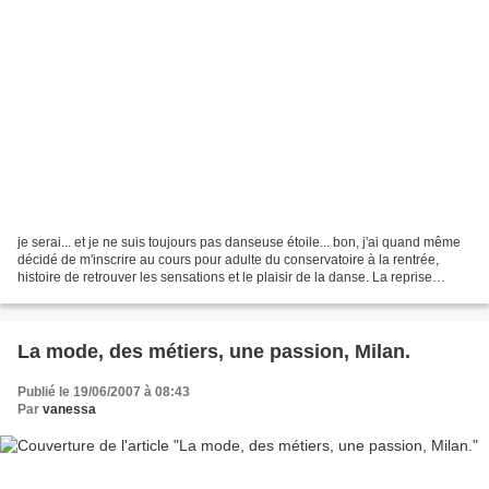
je serai... et je ne suis toujours pas danseuse étoile... bon, j'ai quand même
décidé de m'inscrire au cours pour adulte du conservatoire à la rentrée,
histoire de retrouver les sensations et le plaisir de la danse. La reprise
risque d'être assez difficile,...
La mode, des métiers, une passion, Milan.
Publié le 19/06/2007 à 08:43
Par
vanessa