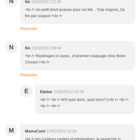
N
Nö
13/02/2012 22:38
<br /> Un petit short ananas pour cet été... Trop mignon, j'ai
fini par craquer !<br />
Répondre
N
Nö
13/02/2012 09:44
<br /> Repérages ici aussi...et premier craquage chez Bobo
Choses !<br />
Répondre
E
Eliabar
13/02/2012 22:29
<br /> <br /> Ah!! quoi donc, quoi donc?:)<br /> <br />
<br /> <br />
M
MamaCami
12/02/2012 14:24
<br /> les couleurs pastels et printanières, le jaune!<br />