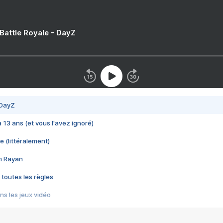
 Battle Royale - DayZ
 DayZ
 a 13 ans (et vous l'avez ignoré)
e (littéralement)
im Rayan
 toutes les règles
s les jeux vidéo
us choquant de Rockstar ? - Le scandale BULLY