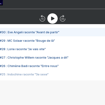
#30 : Eve Angeli raconte "Avant de partir"
#29 : MC Solaar raconte "Bouge de là"
28 : Lorie raconte "Je vais vite"
#27 : Christophe Willem raconte "Jacques a dit"
#26 : Chimène Badi raconte "Entre nous"
#25 : Indochine raconte "3e sexe"
#24 : Zaho raconte "C'est chelou"
#23 : Patrick Bruel raconte "Au café des délices"
#22 : Kyo raconte "Le chemin"