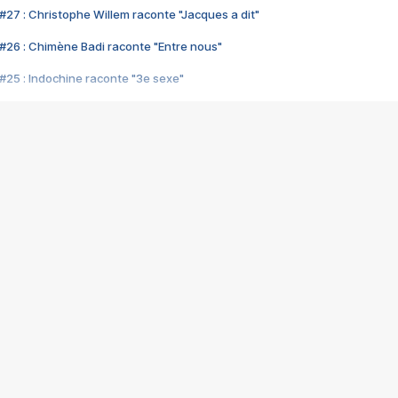
#27 : Christophe Willem raconte "Jacques a dit"
#26 : Chimène Badi raconte "Entre nous"
#25 : Indochine raconte "3e sexe"
#24 : Zaho raconte "C'est chelou"
#23 : Patrick Bruel raconte "Au café des délices"
#22 : Kyo raconte "Le chemin"
#21 : Nolwenn Leroy raconte "Cassé"
#20 : Patrick Hernandez raconte "Born to be alive"
#19 : Lorie raconte "Près de moi"
#18 : Michael Jones raconte "A nos actes manqués" (avec Jean-Jacque
#17 : Khaled raconte "Aïcha"
#16 : Corneille raconte "Parce qu'on vient de loin"