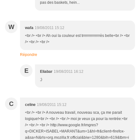
pas des baskets, hein...
W
wafa
19/08/2011 15:12
<br /> <br /> Ah oui la couleur est trrrrrrrrrrrrrrès belle<br /> <br
/> <br /> <br />
Répondre
E
Eliabar
19/08/2011 16:12
;)
C
celine
19/08/2011 15:12
<br /> <br /> A nouveau travail, nouveau sca, ça me parait
logique!<br /> <br /> <br /> moi je veux ça pour la rentrée:<br
/> <br /> <br /> http://www.google.fr/imgres?
q=DICKER+ISABEL+MARANT&um=1&hl=fr&client=firefox-
a&sa=N&rls=org.mozilla:fr:official&biw=1280&bih=619&tbm=i