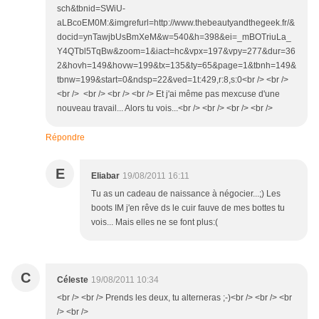
sch&tbnid=SWiU-
aLBcoEM0M:&imgrefurl=http://www.thebeautyandthegeek.fr/&
docid=ynTawjbUsBmXeM&w=540&h=398&ei=_mBOTriuLa_
Y4QTbl5TqBw&zoom=1&iact=hc&vpx=197&vpy=277&dur=36
2&hovh=149&hovw=199&tx=135&ty=65&page=1&tbnh=149&
tbnw=199&start=0&ndsp=22&ved=1t:429,r:8,s:0<br /> <br />
<br /> <br /> <br /> <br /> Et j'ai même pas mexcuse d'une
nouveau travail... Alors tu vois...<br /> <br /> <br /> <br />
Répondre
E
Eliabar
19/08/2011 16:11
Tu as un cadeau de naissance à négocier...;) Les
boots IM j'en rêve ds le cuir fauve de mes bottes tu
vois... Mais elles ne se font plus:(
C
Céleste
19/08/2011 10:34
<br /> <br /> Prends les deux, tu alterneras ;-)<br /> <br /> <br
/> <br />