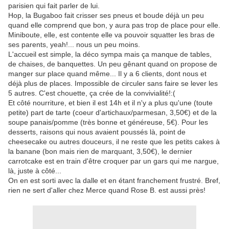
parisien qui fait parler de lui.
Hop, la Bugaboo fait crisser ses pneus et boude déjà un peu
quand elle comprend que bon, y aura pas trop de place pour elle.
Miniboute, elle, est contente elle va pouvoir squatter les bras de
ses parents, yeah!... nous un peu moins.
L'accueil est simple, la déco sympa mais ça manque de tables,
de chaises, de banquettes. Un peu gênant quand on propose de
manger sur place quand même... Il y a 6 clients, dont nous et
déjà plus de places. Impossible de circuler sans faire se lever les
5 autres. C'est chouette, ça crée de la convivialité!:(
Et côté nourriture, et bien il est 14h et il n'y a plus qu'une (toute
petite) part de tarte (coeur d'artichaux/parmesan, 3,50€) et de la
soupe panais/pomme (très bonne et généreuse, 5€). Pour les
desserts, raisons qui nous avaient poussés là, point de
cheesecake ou autres douceurs, il ne reste que les petits cakes à
la banane (bon mais rien de marquant, 3,50€), le dernier
carrotcake est en train d'être croquer par un gars qui me nargue,
là, juste à côté...
On en est sorti avec la dalle et en étant franchement frustré. Bref,
rien ne sert d'aller chez Merce quand Rose B. est aussi près!