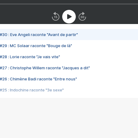
#30 : Eve Angeli raconte "Avant de partir"
#29 : MC Solaar raconte "Bouge de là"
28 : Lorie raconte "Je vais vite"
#27 : Christophe Willem raconte "Jacques a dit"
#26 : Chimène Badi raconte "Entre nous"
#25 : Indochine raconte "3e sexe"
#24 : Zaho raconte "C'est chelou"
#23 : Patrick Bruel raconte "Au café des délices"
#22 : Kyo raconte "Le chemin"
#21 : Nolwenn Leroy raconte "Cassé"