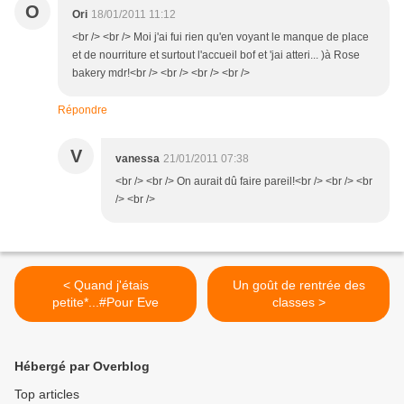
O
Ori
18/01/2011 11:12
<br /> <br /> Moi j'ai fui rien qu'en voyant le manque de place
et de nourriture et surtout l'accueil bof et 'jai atteri... )à Rose
bakery mdr!<br /> <br /> <br /> <br />
Répondre
V
vanessa
21/01/2011 07:38
<br /> <br /> On aurait dû faire pareil!<br /> <br /> <br
/> <br />
< Quand j'étais
Un goût de rentrée des
petite*...#Pour Eve
classes >
Hébergé par Overblog
Top articles